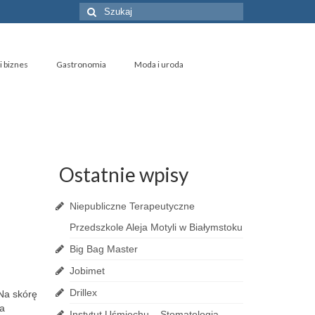
Szuklaj
w:
i biznes
Gastronomia
Moda i uroda
Ostatnie wpisy
Niepubliczne Terapeutyczne
Przedszkole Aleja Motyli w Białymstoku
Big Bag Master
Jobimet
Drillex
 Na skórę
wa
Instytut Uśmiechu – Stomatologia,