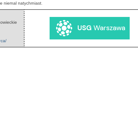
ne niemal natychmiast.
owieckie
rca/