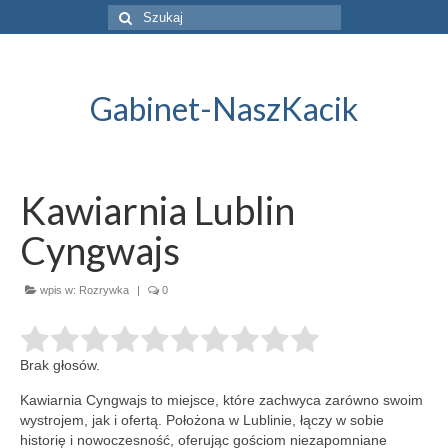
Szuklaj
w:
Gabinet-NaszKacik
Kawiarnia Lublin
Cyngwajs
wpis w:
Rozrywka
|
0
Brak głosów.
Kawiarnia Cyngwajs to miejsce, które zachwyca zarówno swoim
wystrojem, jak i ofertą. Położona w Lublinie, łączy w sobie
historię i
nowoczesność, oferując gościom niezapomniane