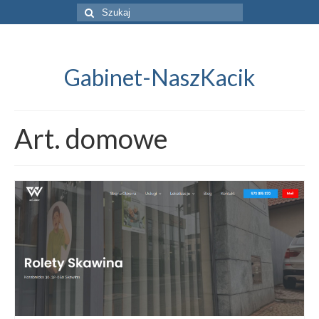
Szuklaj
w:
Gabinet-NaszKacik
Art. domowe