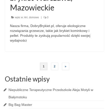
Mazowieckie
wpis w:
Art. domowe
|
0
Nasza firma, DobryBrykiet.pl, oferuje ekologiczne
rozwiązania grzewcze, takie jak brykiet kominkowy i
pellet. Produkty te zyskują popularność dzięki swojej
wydajności
1
2
»
Ostatnie wpisy
Niepubliczne Terapeutyczne Przedszkole Aleja Motyli w
Białymstoku
Big Bag Master