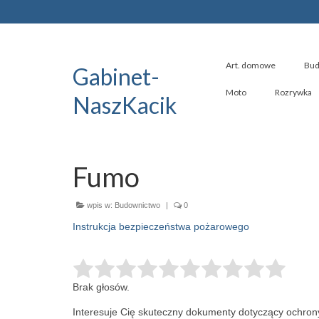
Art. domowe
Bud
Gabinet-
Moto
Rozrywka
NaszKacik
Fumo
wpis w:
Budownictwo
|
0
Instrukcja bezpieczeństwa pożarowego
Brak głosów.
Interesuje Cię skuteczny dokumenty dotyczący ochron