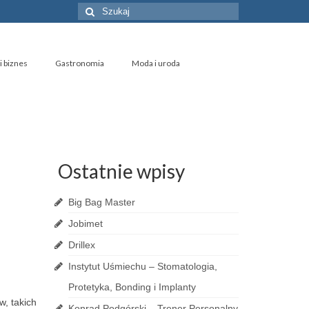
Szuklaj
w:
i biznes
Gastronomia
Moda i uroda
Ostatnie wpisy
Big Bag Master
Jobimet
Drillex
Instytut Uśmiechu – Stomatologia,
Protetyka, Bonding i Implanty
, takich
Konrad Podgórski – Trener Personalny