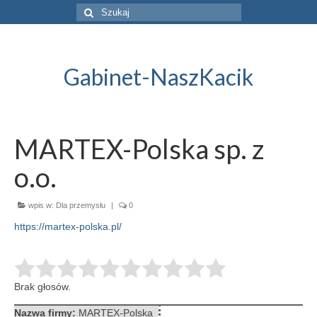
Szuklaj
w:
Gabinet-NaszKacik
MARTEX-Polska sp. z
o.o.
wpis w:
Dla przemysłu
|
0
https://martex-polska.pl/
Brak głosów.
Nazwa firmy:
MARTEX-Polska