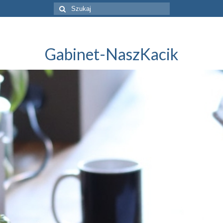
Szuklaj
w:
Gabinet-NaszKacik