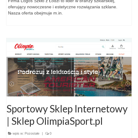
Firma Logos Szkło z Łodzi to lider w branży szklarskiej,
oferujący nowoczesne i estetyczne rozwiązania szklane.
Nasza oferta obejmuje m.in.
Sportowy Sklep Internetowy
| Sklep OlimpiaSport.pl
wpis w:
Pozostałe
|
0