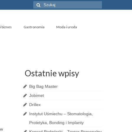
Szuklaj
w:
i biznes
Gastronomia
Moda i uroda
Ostatnie wpisy
Big Bag Master
Jobimet
Drillex
Instytut Uśmiechu – Stomatologia,
Protetyka, Bonding i Implanty
 w
Konrad Podgórski – Trener Personalny