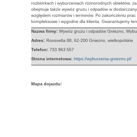
rozbiórkach i
wyburzeniach różnorodnych obiektów, zar
obejmuje także wywóz gruzu i odpadów w dostarczany
względem rozmiarów i terminów. Po zakończeniu prac z
kompleksowe i wygodne dla klienta. Gwarantujemy term
Nazwa firmy:
Wywóz gruzu i odpadów Gniezno, Wybu
Adres:
Roosvelta 88
,
62-200 Gniezno
,
wielkopolskie
Telefon:
733 963 557
Strona internetowa:
https://wyburzenia-gniezno.pl/
Mapa dojazdu: