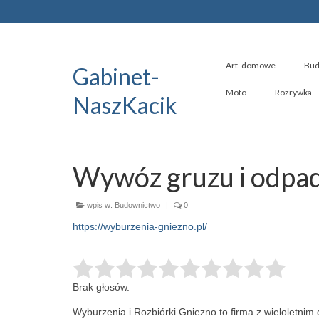
Art. domowe
Bud
Gabinet-
Moto
Rozrywka
NaszKacik
Wywóz gruzu i odpa
wpis w:
Budownictwo
|
0
https://wyburzenia-gniezno.pl/
Brak głosów.
Wyburzenia i Rozbiórki Gniezno to firma z wieloletnim