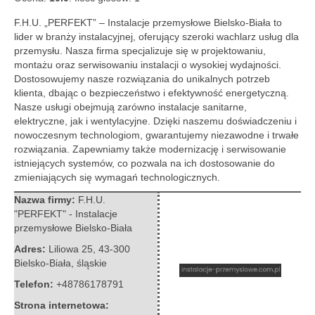
F.H.U. „PERFEKT” – Instalacje przemysłowe Bielsko-Biała to
lider w branży instalacyjnej, oferujący szeroki wachlarz usług dla
przemysłu. Nasza firma specjalizuje
się w projektowaniu,
montażu oraz serwisowaniu instalacji o wysokiej wydajności.
Dostosowujemy nasze rozwiązania do unikalnych potrzeb
klienta, dbając o bezpieczeństwo i efektywność energetyczną.
Nasze usługi obejmują zarówno instalacje sanitarne,
elektryczne, jak i wentylacyjne. Dzięki naszemu doświadczeniu i
nowoczesnym technologiom, gwarantujemy niezawodne i trwałe
rozwiązania. Zapewniamy także modernizację i serwisowanie
istniejących systemów, co pozwala na ich dostosowanie do
zmieniających się wymagań technologicznych.
Nazwa firmy:
F.H.U.
"PERFEKT" - Instalacje
przemysłowe Bielsko-Biała
Adres:
Liliowa 25
,
43-300
Bielsko-Biała
,
śląskie
Telefon:
+48786178791
Strona internetowa: