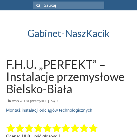
Szuklaj
w:
Gabinet-NaszKacik
F.H.U. „PERFEKT” –
Instalacje przemysłowe
Bielsko-Biała
wpis w:
Dla przemysłu
|
0
Montaż instalacji odciągów technologicznych
Ocena:
10.0
. Ilość głosów: 1