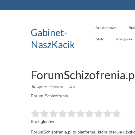
Art. domowe
Bud
Gabinet-
Moto
Rozrywka
NaszKacik
ForumSchizofrenia.p
wpis w:
Pozostałe
|
0
Forum Schizofrenia
Brak głosów.
ForumSchizofrenia.pl to platforma, która oferuje uży