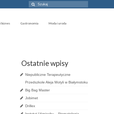
Szuklaj
w:
i biznes
Gastronomia
Moda i uroda
Ostatnie wpisy
Niepubliczne Terapeutyczne
Przedszkole Aleja Motyli w Białymstoku
Big Bag Master
Jobimet
Drillex
Instytut Uśmiechu – Stomatologia,