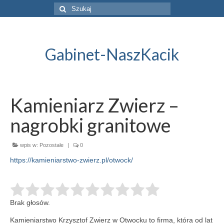
Szuklaj
w:
Gabinet-NaszKacik
Kamieniarz Zwierz –
nagrobki granitowe
wpis w:
Pozostałe
|
0
https://kamieniarstwo-zwierz.pl/otwock/
Brak głosów.
Kamieniarstwo Krzysztof Zwierz w Otwocku to firma, która od lat