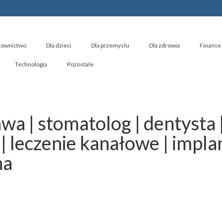
ownictwo
Dla dzieci
Dla przemysłu
Dla zdrowia
Finanse 
Technologia
Pozostałe
wa | stomatolog | dentysta 
 | leczenie kanałowe | impla
na