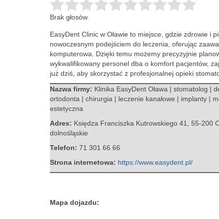
Brak głosów.
EasyDent Clinic w Oławie to miejsce, gdzie zdrowie i 
nowoczesnym podejściem do leczenia, oferując zaawans
komputerowa. Dzięki temu możemy precyzyjnie planow
wykwalifikowany personel dba o komfort pacjentów, z
już dziś, aby skorzystać z profesjonalnej opieki stomat
Nazwa firmy:
Klinika EasyDent Oława | stomatolog | de
ortodonta | chirurgia | leczenie kanałowe | implanty |
estetyczna
Adres:
Księdza Franciszka Kutrowskiego 41
,
55-200 
dolnośląskie
Telefon:
71 301 66 66
Strona internetowa:
https://www.easydent.pl/
Mapa dojazdu: