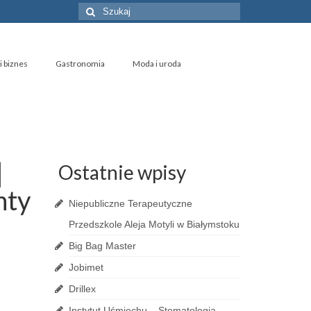
Szuklaj
w:
i biznes
Gastronomia
Moda i uroda
|
Ostatnie wpisy
nty
Niepubliczne Terapeutyczne
Przedszkole Aleja Motyli w Białymstoku
Big Bag Master
Jobimet
Drillex
Instytut Uśmiechu – Stomatologia,