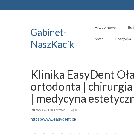
Art. domowe
Bud
Gabinet-
Moto
Rozrywka
NaszKacik
Klinika EasyDent Oła
ortodonta | chirurgia
| medycyna estetycz
wpis w:
Dla zdrowia
|
0
https://www.easydent.pl/