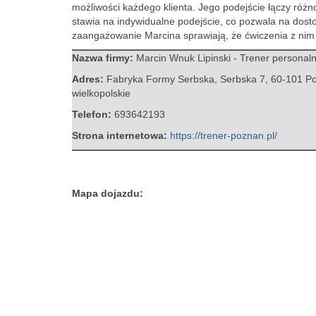
możliwości każdego klienta.
Jego podejście łączy różnor
stawia na indywidualne podejście, co pozwala na dosto
zaangażowanie Marcina sprawiają, że ćwiczenia z nim 
Nazwa firmy:
Marcin Wnuk Lipinski - Trener personal
Adres:
Fabryka Formy Serbska, Serbska 7
,
60-101 P
wielkopolskie
Telefon:
693642193
Strona internetowa:
https://trener-poznan.pl/
Mapa dojazdu: