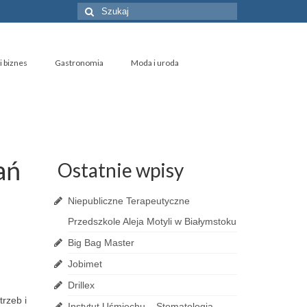
Szuklaj
w:
i biznes
Gastronomia
Moda i uroda
ań
Ostatnie wpisy
Niepubliczne Terapeutyczne
Przedszkole Aleja Motyli w Białymstoku
Big Bag Master
Jobimet
Drillex
trzeb i
Instytut Uśmiechu – Stomatologia,