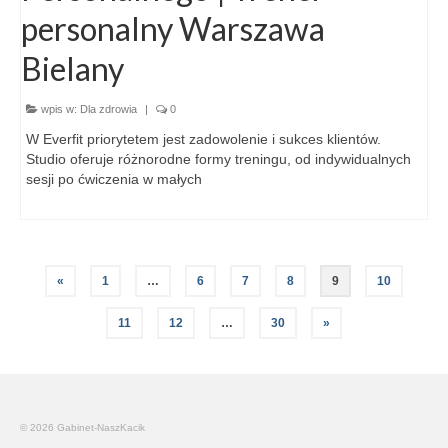
personalny Warszawa
Bielany
wpis w:
Dla zdrowia
|
0
W Everfit priorytetem jest zadowolenie i sukces klientów.
Studio oferuje różnorodne formy treningu, od indywidualnych
sesji po ćwiczenia w małych
«
1
…
6
7
8
9
10
11
12
…
30
»
© 2026 Gabinet-NaszKacik