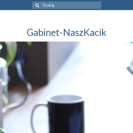
Szuklaj
w:
Gabinet-NaszKacik