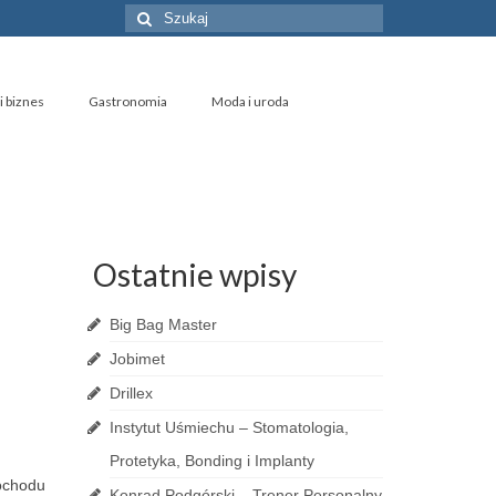
Szuklaj
w:
i biznes
Gastronomia
Moda i uroda
Ostatnie wpisy
Big Bag Master
Jobimet
Drillex
Instytut Uśmiechu – Stomatologia,
Protetyka, Bonding i Implanty
mochodu
Konrad Podgórski – Trener Personalny