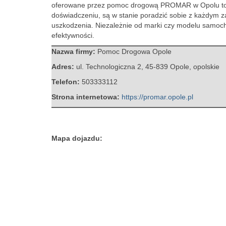
oferowane przez pomoc
drogową PROMAR w Opolu to usł
doświadczeniu, są w stanie poradzić sobie z każdym 
uszkodzenia. Niezależnie od marki czy modelu samoch
efektywności.
Nazwa firmy:
Pomoc Drogowa Opole
Adres:
ul. Technologiczna 2
,
45-839 Opole
,
opolskie
Telefon:
503333112
Strona internetowa:
https://promar.opole.pl
Mapa dojazdu: