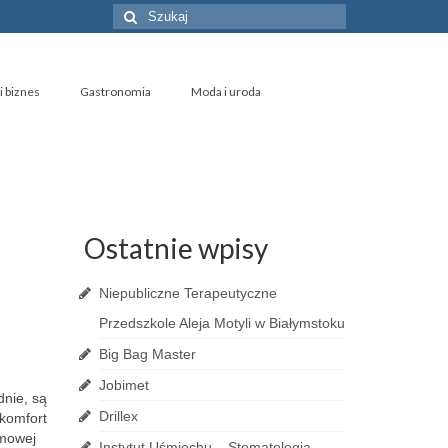
Szuklaj
w:
i biznes
Gastronomia
Moda i uroda
Ostatnie wpisy
Niepubliczne Terapeutyczne
Przedszkole Aleja Motyli w Białymstoku
Big Bag Master
Jobimet
dnie, są
Drillex
 komfort
rmowej
Instytut Uśmiechu – Stomatologia,