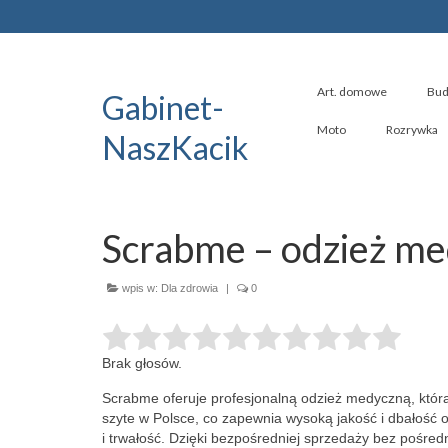
Art. domowe
Bud
Gabinet-
Moto
Rozrywka
NaszKacik
Scrabme – odzież m
wpis w:
Dla zdrowia
|
0
Brak głosów.
Scrabme oferuje profesjonalną odzież medyczną, która 
szyte w
Polsce, co zapewnia wysoką jakość i dbałość o
i trwałość. Dzięki bezpośredniej sprzedaży bez pośred