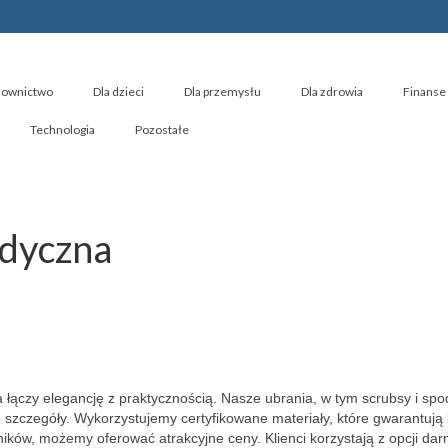
ownictwo
Dla dzieci
Dla przemysłu
Dla zdrowia
Finanse 
Technologia
Pozostałe
edyczna
łączy elegancję z praktycznością. Nasze ubrania, w tym scrubsy i spo
 szczegóły. Wykorzystujemy certyfikowane materiały, które gwarantują
ników, możemy oferować atrakcyjne ceny. Klienci korzystają z opcji da