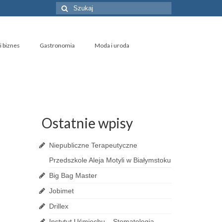
Szuklaj
w:
i biznes
Gastronomia
Moda i uroda
Ostatnie wpisy
Niepubliczne Terapeutyczne
Przedszkole Aleja Motyli w Białymstoku
Big Bag Master
Jobimet
Drillex
Instytut Uśmiechu – Stomatologia,