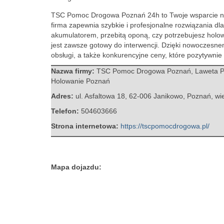
TSC Pomoc Drogowa Poznań 24h to Twoje wsparcie na t
firma
zapewnia szybkie i profesjonalne rozwiązania dl
akumulatorem, przebitą oponą, czy potrzebujesz holo
jest zawsze gotowy do interwencji. Dzięki nowoczes
obsługi, a także konkurencyjne ceny, które pozytywnie 
Nazwa firmy:
TSC Pomoc Drogowa Poznań, Laweta P
Holowanie Poznań
Adres:
ul. Asfaltowa 18
,
62-006 Janikowo, Poznań
,
wi
Telefon:
504603666
Strona internetowa:
https://tscpomocdrogowa.pl/
Mapa dojazdu: