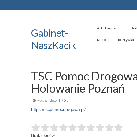
Art. domowe
Bud
Gabinet-
Moto
Rozrywka
NaszKacik
TSC Pomoc Drogowa 
Holowanie Poznań
wpis w:
Moto
|
0
https://tscpomocdrogowa.pl/
Brak głosów.