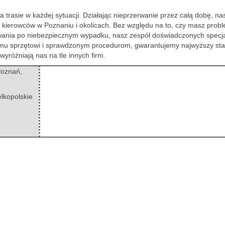
rasie w każdej sytuacji. Działając nieprzerwanie przez całą dobę, na
a kierowców w Poznaniu i okolicach. Bez względu na to, czy masz prob
wania po niebezpiecznym wypadku, nasz zespół doświadczonych specja
nemu sprzętowi i sprawdzonym procedurom, gwarantujemy najwyższy st
wyróżniają nas na tle innych firm.
oznań,
elkopolskie